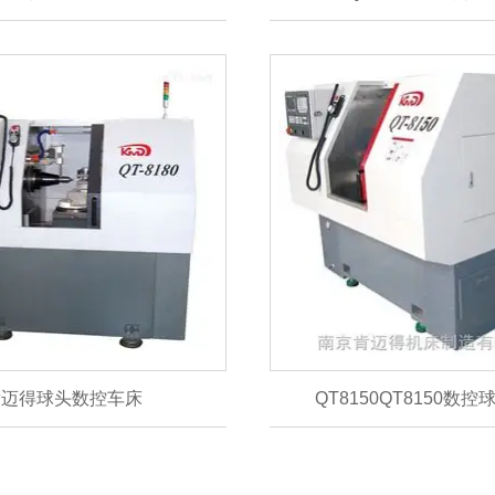
肯迈得球头数控车床
QT8150QT8150数