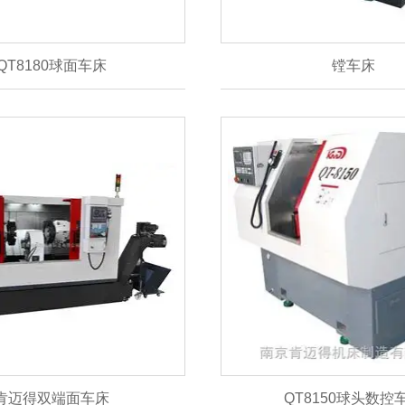
QT8180球面车床
镗车床
肯迈得双端面车床
QT8150球头数控