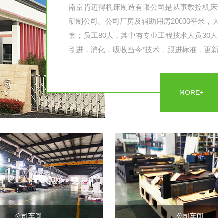
南京肯迈得机床制造有限公司是从事数控机床
研制公司。公司厂房及辅助用房20000平米
套；员工80人，其中有专业工程技术人员30
引进，消化，吸收当今*技术，跟进标准，更
床生产、制造经验丰富的专业精英人才的科研
机床装配。制造工艺手段、装备实力均处...
MORE+
公司车间
公司车间