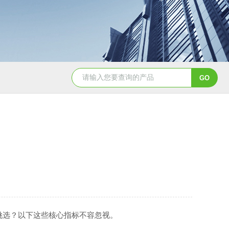
8150数控球面车床
SDM25-03I/T6004I/T100-04I /T170-04
挑选？以下这些核心指标不容忽视。