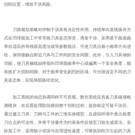
切削位置，增加干涉风险。
刀路规划策略对抑制干涉具有决定性作用。传统单向直线插补方
式在凹球面加工中常导致刀具姿态突变，诱发干涉。采用基于曲面曲
率自适应的等残留高度法或等参数线法，可使刀具沿最小曲率方向进
给，保持接触点附近刀具与工件间的安全间隙。此外，引入刀具倾斜
功能，使刀具轴线始终指向凹球面曲率中心或偏离一个安全角度，能
有效扩大切削间隙。对于曲率变化剧烈的区域，可分段设定不同的刀
具姿态角，实现局部路径优化。
加工系统的动态协调同样不可忽视。数控系统应具备刀具碰撞检
测模块，在后置处理阶段模拟整个切削过程，提前标定可疑干涉区。
通过建立刀具、刀柄与工件的三维实体模型，在虚拟环境中逐点检查
刀位点的可达性，并将干涉量作为约束条件反馈至刀轨生成算法。实
际加工中，采用较小切深与合理进给速度，可降低切削力引起的刀具