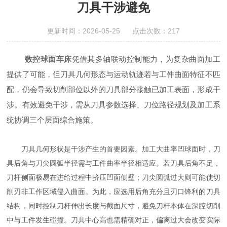
刀具干涉避免
更新时间：2026-05-25 点击次数：217
数控球面车床
凭借其多轴联动控制能力，为复杂曲面加工
提供了可能，但刀具几何形态与运动轨迹若与工件曲面特征不匹
配，仍会导致切削部位以外的刀具部分接触已加工表面，形成干
涉。有效避免干涉，需从刀具参数选择、刀位路径规划及加工系
统协调三个层面综合施策。
刀具几何形状是干涉产生的首要因素。加工大曲率凹球面时，刀
具后角与刀尖圆弧半径需与工件曲率半径相适应。若刀具后角不足，
刀杆侧面极易在进给过程中挤压凹面侧壁；刀尖圆弧过大则可能使切
削刃非工作区域侵入曲面。为此，应选用后角充分且刃口锋利的刀具
结构，同时控制刀杆伸出长度与截面尺寸，避免刀杆本体在深腔切削
中与工件发生碰撞。刀具中心高也需精确对正，偏离过大会改变实际