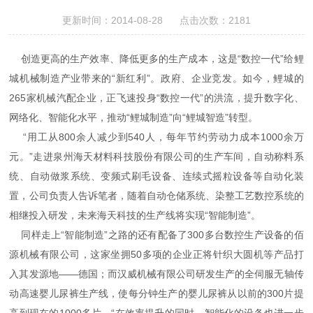
更新时间：2014-08-28 点击次数：2181
创造更高的生产效率、降低更多的生产成本，这是“数控一代”给鲤
城机械制造产业带来的“新红利”。政府、企业竞发。如今，鲤城的
265家机械汽配企业，正飞速投身“数控一代”的洪流，提升数字化、
网络化、智能化水平，推动“鲤城制造”向“鲤城智造”转型。
“用工从800余人减少到540人，每年节约劳动力成本1000余万
元。”走进泉州海天材料科技股份有限公司的生产车间，自动称料系
统、自动做浆系统、变频式刷毛设备、连续式摇粒设备等自动化装
置，公司负责人告诉笔者，随着自动仓储系统、染整工艺数控系统的
相继投入研发，未来海天科技的生产线将实现“智能制造”。
同样走上“智能制造”之路的还有配备了300多台数控生产设备的佰
源机械有限公司，这家坐拥50多项的企业正将针织大圆机等产品打
入其发源地——德国；而汉威机械有限公司研发生产的全伺服无轴传
动高速婴儿尿裤生产线，使每分钟生产的婴儿尿裤从以前的300片提
高到现在的1000多片，“在效率提升的同时，智能化的设备也进一步