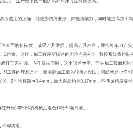
方法以后，生产效率比一般的蜗杆车床方法有所提高。
液选用的正确，能减少切屑变形，降低切削力，同时能提高加工精
面的粗糙度，减缓刀具磨损，提高刀具寿命，通常将车刀刀尖刃磨成
X、Z位置。这样，加工程序所描述的刀位点是P点，数控系统将控制
杆车床外圆、内孔及端面时，这个误差为零。而在加工弧面和锥面时，
，即工件的理想尺寸，而实际加工后的轮廓是N线，阴影就是少切削部
圆心X、Z向均相距r=0.4mm，最大误差约为0.17mm，不满足精
称红丹粉)与90%的机械油混合作冷却润滑液。
行冷却润滑。