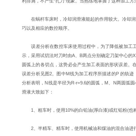
利排屑，不产生“扎刀”现象。当熟练地掌握了这种加工
在蜗杆车床时，冷却润滑液能起的作用较大。冷却润滑
巧以及相应的数控顺序。
误差分析在数控车床使用过程中，为了降低被加工工件表
示，采用试切法对刀时由A、B两点分别确定刀架中心的
圆弧上的各切点，这势必会产生加工表面的形状误差。在蜗
误差分析见图2。图中M线为加工程序所描述的P 的轨迹
分析表明，N线是半径为R-r=9.6的圆弧，M、N两圆弧
滑液大致如下：
1、粗车时，使用10%的白铅油(厚白漆)或红铅粉(也
2、半精车、精车时，使用机械油和煤油的混合油进