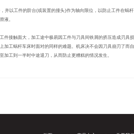
并以工件的阶台(或装置的撞头)作为轴向限位，以防止工件在蜗杆
滑液。
件接触面大，加工途中极易因工件与刀具间铁屑的挤压造成刃具损
上加工蜗杆车床时面对的同样的难题。机床决不会因刀具崩刃了而
至加工到一半时中途退刀，从而防止更糟糕的情况发生。