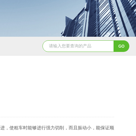
8150数控球面车床
SDM25-03I/T6004I/T100-04I /T170-04
改进，使粗车时能够进行强力切削，而且振动小，能保证顺