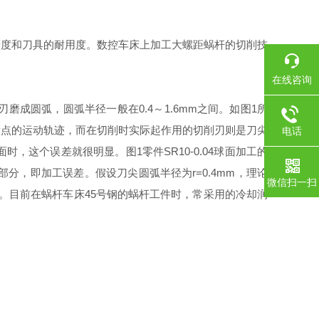
度和刀具的耐用度。数控车床上加工大螺距蜗杆的切削技
在线咨询
圆弧，圆弧半径一般在0.4～1.6mm之间。如图1所
P点的运动轨迹，而在切削时实际起作用的切削刃则是刀尖
电话
这个误差就很明显。图1零件SR10-0.04球面加工的
分，即加工误差。假设刀尖圆弧半径为r=0.4mm，理论
微信扫一扫
度要求。目前在蜗杆车床45号钢的蜗杆工件时，常采用的冷却润