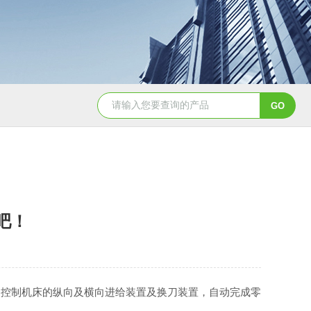
8150数控球面车床
SDM25-03I/T6004I/T100-04I /T170-04
吧！
控制机床的纵向及横向进给装置及换刀装置，自动完成零