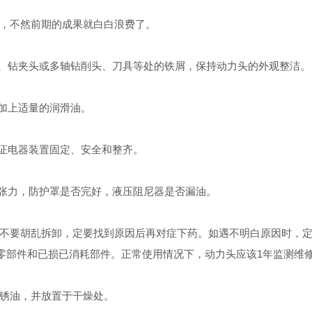
，不然前期的成果就白白浪费了。
、钻夹头或多轴钻削头、刀具等处的铁屑，保持动力头的外观整洁。
加上适量的润滑油。
证电器装置固定、安全和整齐。
张力，防护罩是否完好，液压阻尼器是否漏油。
要胡乱拆卸，定要找到原因后再对症下药。如遇不明白原因时，定
”零部件和已损已消耗部件。正常使用情况下，动力头应该1年监测维
锈油，并放置于干燥处。