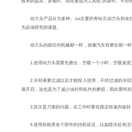
效率的提高，多轴向、高转速成为工具机*的条件。不但
动力头产品分为多种。zui主要的有钻孔动力头和攻
为必须研究的课题。
动力头的跟任何机械都一样，就像汽车有磨合期一样，
1.使用动力头需要先磨合，空载一个小时，空载速度为z
2.冷却液要过滤以后才能投入使用，不经过滤的冷却
液开启，这也是为了减少油封和机件的磨损，因此要特别
3.其次是刀座的问题，在工作时要在限定转速内旋转
4.使用前检查各个部件的待机状况，比如喷水处有没