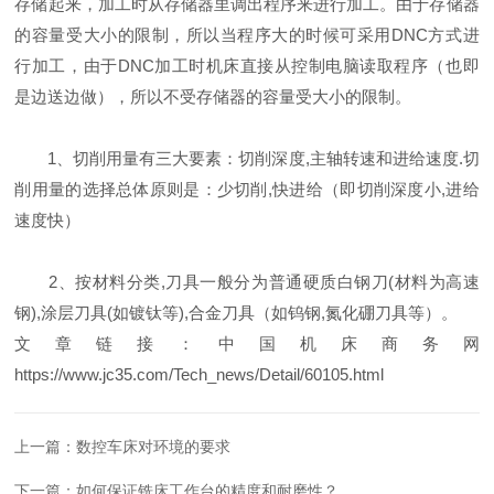
存储起来，加工时从存储器里调出程序来进行加工。由于存储器
的容量受大小的限制，所以当程序大的时候可采用DNC方式进
行加工，由于DNC加工时机床直接从控制电脑读取程序（也即
是边送边做），所以不受存储器的容量受大小的限制。
1、切削用量有三大要素：切削深度,主轴转速和进给速度.切
削用量的选择总体原则是：少切削,快进给（即切削深度小,进给
速度快）
2、按材料分类,刀具一般分为普通硬质白钢刀(材料为高速
钢),涂层刀具(如镀钛等),合金刀具（如钨钢,氮化硼刀具等）。
文章链接：中国机床商务网
https://www.jc35.com/Tech_news/Detail/60105.html
上一篇：
数控车床对环境的要求
下一篇：
如何保证铣床工作台的精度和耐磨性？