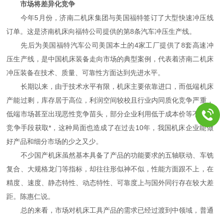
市场将差异化竞争
今年5月份，济南二机床集团与美国福特签订了大型快速冲压线
订单。这是济南机床向福特公司提供的第8条汽车冲压生产线。
先后为美国福特汽车公司美国本土的4家工厂提供了8套高速冲
压生产线，是中国机床装备走向市场的典型案例，代表着济南二机床
冲压装备在技术、质量、可靠性方面达到先进水平。
长期以来，由于技术水平有限，机床主要依靠进口，而低端机床
产能过剩，库存居于高位，利润空间较校且行业内同质化竞争严重，
低端市场甚至出现恶性竞争苗头，部分企业利用低于成本价等不正当
竞争手段获取*，这种局面也造成了在过去10年，我国机床企业能做
好产品和细分市场的少之又少。
不少国产机床虽然基本具备了产品的功能要求的五轴联动、车铣
复合、大规格龙门等指标，却往往形似神不似，性能方面跟不上，在
精度、速度、静态特性、动态特性、可靠度上与国外同行存在较大差
距。陈惠仁说。
总的来看，市场对机床工具产品的需求已经过渡到中领域，普通