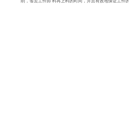
削，省去工件卸 料再上料的时间，并且有效地保证工件