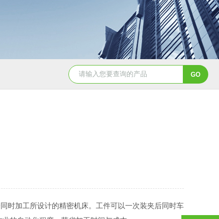
8150数控球面车床
SDM25-03I/T6004I/T100-04I /T170-04
同时加工所设计的精密机床。工件可以一次装夹后同时车