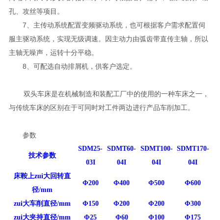
孔、攻丝等项目。
7、主传动系统配置变频驱动系统，也可根据客户需求配置伺
服主驱动系统，实现无级调速。因主动力由弧齿带直传主轴，所以
主轴无噪声，运转十分平稳。
8、可配选自动排屑机，供客户选定。
双头车床是在机械制造和装配工厂中的使用的一种车床之一，
与传统车床的区别在于可同时对工件两边进行产品车削加工。
参数
SDM25-
SDMT60-
SDMT100-
SDMT170-
技术参数
03I
04I
04I
04I
床鞍上zui大回转直
Φ200
Φ400
Φ500
Φ600
径
/
mm
zui大车削直径
/
mm
Φ150
Φ200
Φ200
Φ300
zui大夹持直径
/
mm
Φ25
Φ60
Φ100
Φ175