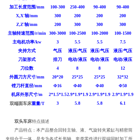
加工长度范围
/
mm
100-300
250-400
90-400
90-400
X,X'轴
/
mm
300
200
200
200
Z,Z'轴
/
mm
200
300
300
300
主轴转速范围
/
r/min
300-3000
100-2500
100-2000
100-1500
主电机功率
/
kw
3
5.5
5.5
7.5
夹持方式
气压
液压/气压
液压/气压
液压/气压
刀架形式
排刀
电动/液压
电动/液压
电动/液压
刀位数
4
8
8
12
外圆刀方尺寸
/
mm
20*20
25*25
25*25
32*32
镗刀杆直径
/
mm
Φ16
Φ40
Φ40
Φ50
机床外形尺寸
/
m
2*1.5*1.5
2.9*1.9*1.9
2.9*1.9*1.9
2.9*1.9*1.9
双端面车床
3
5.8
5.8
6.1
重量/
T
双头车床
特点描述
产品特点：本产品整合回转主轴、液、气旋转夹紧缸与精密筒
夹组合于一体，是专为各式长形轴、套类零件进行双端同时加工所