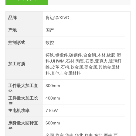
品牌
肯迈得/KIVD
产地
国产
控制形式
数控
铸铁,钢锻件,碳钢件,合金钢,木材,橡胶,塑
料,UHWM,石材,陶瓷,石墨,亚克力,玻璃纤
加工材质
维,皮革,石棉,软金属,硬金属,其他金属材
料,其他非金属材料
工件最大加工直
300mm
径
工件最大加工长
400mm
度
主电机功率
7.5kW
床身最大回转直
600mm
径
全国,华东,华南,华北,华中,东北,西南,西