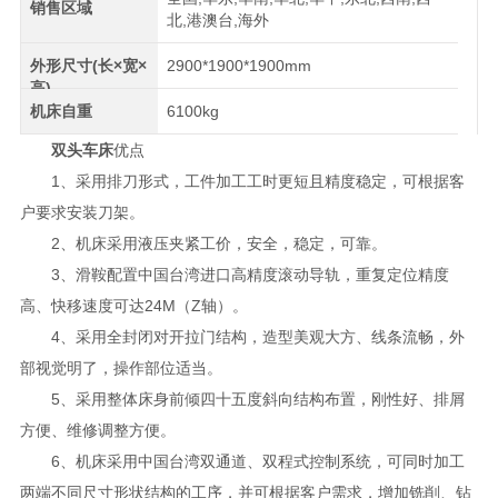
销售区域
北,港澳台,海外
外形尺寸(长×宽×
2900*1900*1900mm
高)
机床自重
6100kg
双头车床
优点
1、采用排刀形式，工件加工工时更短且精度稳定，可根据客
户要求安装刀架。
2、机床采用液压夹紧工价，安全，稳定，可靠。
3、滑鞍配置中国台湾进口高精度滚动导轨，重复定位精度
高、快移速度可达24M（Z轴）。
4、采用全封闭对开拉门结构，造型美观大方、线条流畅，外
部视觉明了，操作部位适当。
5、采用整体床身前倾四十五度斜向结构布置，刚性好、排屑
方便、维修调整方便。
6、机床采用中国台湾双通道、双程式控制系统，可同时加工
两端不同尺寸形状结构的工序，并可根据客户需求，增加铣削、钻