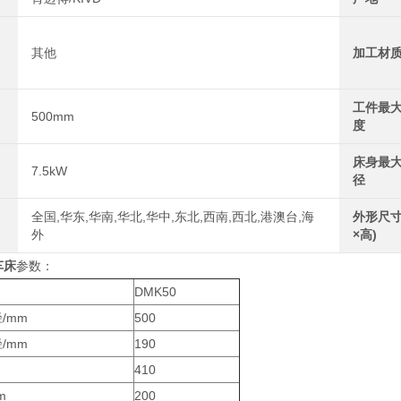
其他
加工材
工件最
500mm
度
床身最
7.5kW
径
全国,华东,华南,华北,华中,东北,西南,西北,港澳台,海
外形尺寸
外
×高)
车床
参数：
DMK50
/mm
500
/mm
190
410
m
200