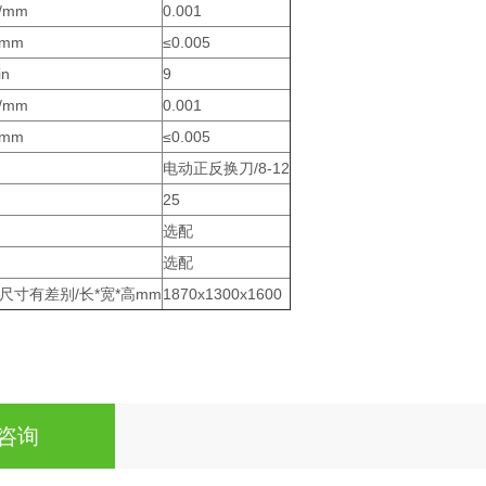
/mm
0.001
mm
≤0.005
n
9
/mm
0.001
mm
≤0.005
电动正反换刀/8-12
25
选配
选配
寸有差别/长*宽*高mm
1870x1300x1600
咨询