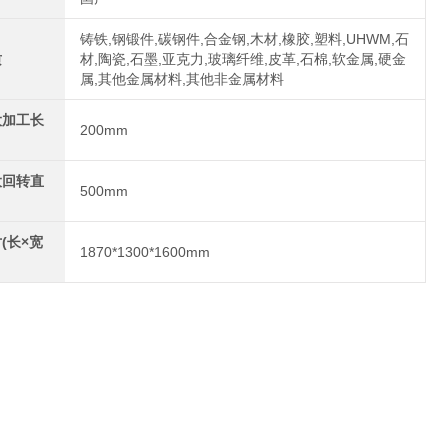
铸铁,钢锻件,碳钢件,合金钢,木材,橡胶,塑料,UHWM,石
质
材,陶瓷,石墨,亚克力,玻璃纤维,皮革,石棉,软金属,硬金
属,其他金属材料,其他非金属材料
大加工长
200mm
大回转直
500mm
(长×宽
1870*1300*1600mm