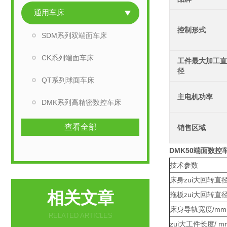
通用车床
控制形式
SDM系列双端面车床
CK系列端面车床
工件最大加工直
径
QT系列球面车床
主电机功率
DMK系列高精密数控车床
查看全部
销售区域
DMK50端面数控
技术参数
床身zui大回转直径
相关文章
拖板zui大回转直径
床身导轨宽度/mm
RELATED ARTICLES
zui大工件长度/ m