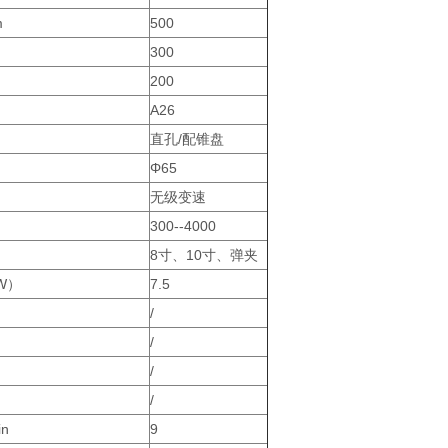
m
500
300
200
A26
直孔/配锥盘
Φ65
无级变速
300--4000
8寸、10寸、弹夹
W）
7.5
/
/
/
/
n
9