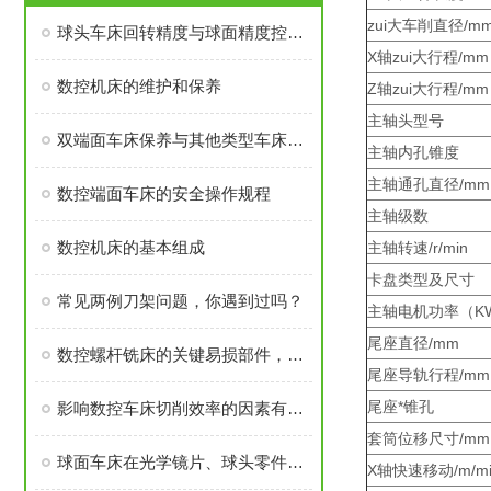
zui大车削直径/m
球头车床回转精度与球面精度控制原理
X轴zui大行程/mm
数控机床的维护和保养
Z轴zui大行程/mm
主轴头型号
双端面车床保养与其他类型车床保养有哪些不同？
主轴内孔锥度
主轴通孔直径/mm
数控端面车床的安全操作规程
主轴级数
数控机床的基本组成
主轴转速/r/min
卡盘类型及尺寸
常见两例刀架问题，你遇到过吗？
主轴电机功率（K
尾座直径/mm
数控螺杆铣床的关键易损部件，你知道几个？
尾座导轨行程/mm
尾座*锥孔
影响数控车床切削效率的因素有哪些呢？
套筒位移尺寸/mm
球面车床在光学镜片、球头零件加工中的应用
X轴快速移动/m/mi