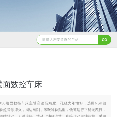
8150数控球面车床
SDM25-03I/T6004I/T100-04I /T170-04
0端面数控车床
MK50端面数控车床主轴高速高精度、孔径大刚性好，选用NSK轴
轨超音频淬火，周边磨削，床鞍导轨贴塑，低速运行平稳无爬行，
间隙转动，无键连接，滑动（油杯润滑）直接传动主轴结构，采用