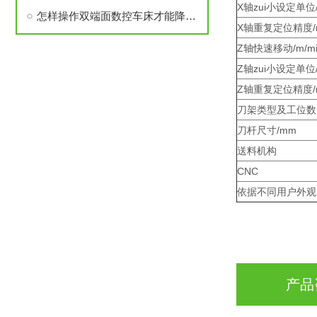
X轴zui小设定单位
怎样操作双端面数控车床才能降低难度？
X轴重复定位精度/
Z轴快速移动/m/mi
Z轴zui小设定单位
Z轴重复定位精度/
刀架类型及工位数
刀杆尺寸/mm
送料机构
CNC
依据不同用户外观尺
产品