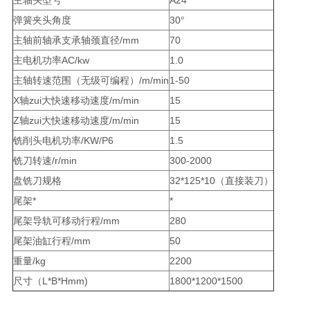
弹簧夹头角度
30°
主轴前轴承支承轴颈直径/mm
70
主电机功率AC/kw
1.0
主轴转速范围（无级可编程）/m/min
1-50
X轴zui大快速移动速度/m/min
15
Z轴zui大快速移动速度/m/min
15
铣削头电机功率/KW/P6
1.5
铣刀转速/r/min
300-2000
盘铣刀规格
32*125*10（直接装刀）
尾架*
*
尾架导轨可移动行程/mm
280
尾架油缸行程/mm
50
重量/kg
2200
尺寸（L*B*Hmm)
1800*1200*1500