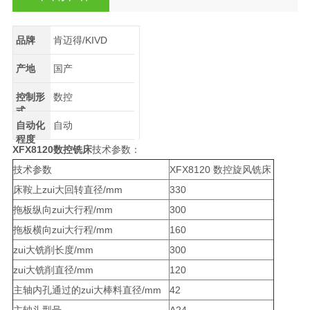
品牌
肯迈得/KIVD
产地
国产
控制形
数控
式
自动化
自动
程度
XFX8120数控铣床
技术参数：
技术参数
XFX8120 数控旋风铣床
床鞍上zui大回转直径/mm
330
拖板纵向zui大行程/mm
300
拖板横向zui大行程/mm
160
zui大铣削长度/mm
300
zui大铣削直径/mm
120
主轴内孔通过的zui大棒料直径/mm
42
主轴头型号
A24