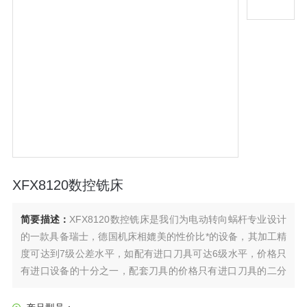
XFX8120数控铣床
简要描述：
XFX8120数控铣床是我们为电动转向蜗杆专业设计
的一款具备瑞士，德国机床相媲美的性价比*的设备，其加工精
度可达到7级公差水平，如配有进口刀具可达6级水平，价格只
有进口设备的十分之一，配套刀具的价格只有进口刀具的二分
之一，加工效率达到进口机床的三分之二。产品适用范围 本机
床适合汽配、减速机各类蜗杆的铣加工