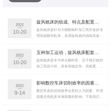
为精密制造中的“点睛之笔”。一、什么是球头车床？是一种
用于加工球形或近似球形表面的数控车床（CNCLathe），
其核心特点是通过高精度的刀具路径控制，在回转体工件
旋风铣床的组成、特点及配置介绍
2022
上切削出精确的球面轮廓。与普通车床主要用于圆柱、圆
旋风铣床是针对大模数蜗杆加工而开发的专
10-20
锥面加工不同，球头车床通过多轴联动控制（如X-Z联动）
用高效数控机床，采用旋风铣内包络高速成
或专用球面成型...
型铣削，加工效率较传统车削提高5-20倍，
且工件精度提高2级，可作为大模数减速机
五种加工运动，旋风铣床配套中要注意的事
蜗杆专用加工机床，由于旋铣单元螺旋升角
2022
可调45°，可以加工任意头数的蜗杆螺杆。
旋风铣床是专为单头螺杆泵、定子模芯铣削
10-20
铣床是针对减速机行业孔输入轴输入多头蜗
加工而设计的，具有高稳定性、高精度、提
杆(3-6头)、螺杆加工而开发的专用高效数控
高加工效率、降低成本的特点。是国内螺杆
机床，机床采用外旋风铣内包络高速成型铣
泵行业用户所用的设备。可实现干切削，重
影响数控车床切削效率的因素有哪些呢？
削外螺纹，外铣削头可加工任意头数蜗杆。
负荷切削，难加工材料，超高速切削，能耗
2022
数控铣床是在一般铣床的基础上发展起来
低。下面为大家准备了旋风铣床运动形式的
数控车床的切削效率会受到人为因素、环境
9-14
的，两者的加工工艺基本相同，结构也有些
相关信息，供大家参考。开动机床前，应检
因素还有机床本身因素的影响。下面我们来
相似，但数控铣...
查机床电气控制系统是否正常、旋风铣头的
说说众多因素中的切削量和刀具对数控车床
制作方法、润滑系统是否畅通、油质是否良
加工的影响。合理的切削用量可以提高CNC