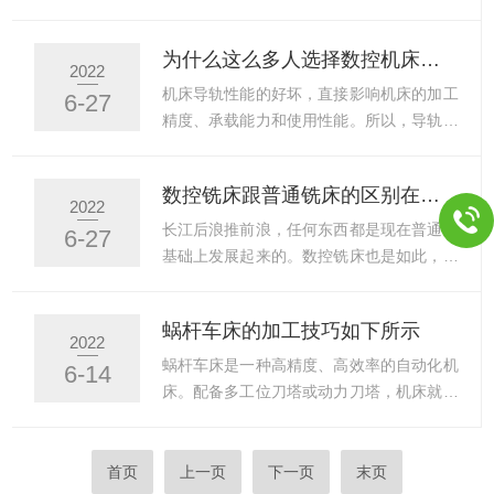
机调换过来，以便验证电机是...
纺织、木工、汽车等机床、机械制造等行业
刀具、刀体蜗杆车床方法进行了改进，使粗
的主要配套部件。它可作为：电线、电缆、
车时能够进行强力切削，而且振动小，能保
为什么这么多人选择数控机床导轨呢?
液、气软管等的防护装置，在使用过程中能
证顺利排屑，不产生“扎刀”现象。当熟练地
2022
随机床、机械的移动部件同步协调运行，使
掌握了这种加工方法以后，生产效率比一般
机床导轨性能的好坏，直接影响机床的加工
6-27
电线、电缆或橡塑软管与拖链之间无相对运
的蜗杆车床方法有所提高。在蜗杆车床时，
精度、承载能力和使用性能。所以，导轨要
动，故该产品在运行中无机械...
冷却润滑液能起的作用较大。冷却润滑液选
满足以下基本要求：结构简单，有良好的导
用的正确，能减少切屑变形，降低切削力，
向精度、精度保持性、低速运动平稳性和工
数控铣床跟普通铣床的区别在哪里呢？
同时能提高加工精度和刀具的耐用度。数控
艺性好。导轨作为进给系统的重要环节，不
2022
车床上加工大螺距蜗杆的切削技巧以及相应
同类型的机床，对导轨的要求也不同。数控
长江后浪推前浪，任何东西都是现在普通的
6-27
的数控顺序。误差分析在数控车床使用过程
机床的导轨比普通机床的导轨要求要高：高
基础上发展起来的。数控铣床也是如此，它
中，为了降低被加工工件...
速进给时不发生震动，低速进给时不出现爬
是在普通铣床的基础上发展起来的,两都的
行现象，灵敏度高，耐磨性好，可在长期重
加工工艺基本相同,结构也有些相似,但数控
蜗杆车床的加工技巧如下所示
载下连续工作，精度保持性好等。机床用户
铣床是靠程序控制的自动加工机床,所以其
2022
选用机床时，根据自身情况针对以上要求选
结构也与普通铣床有很大区别。数控铣床一
蜗杆车床是一种高精度、高效率的自动化机
6-14
择机床导轨。机床常见的导轨形式有滑动导
般由数控系统、主传动系统、进给伺服系
床。配备多工位刀塔或动力刀塔，机床就具
轨、滚动导轨和静压导轨。...
统、冷却润滑系统等几大部分组成：1、主
有广泛的加工工艺性能，可加工直线圆柱、
轴箱包括主轴箱体和主轴传动系统，用于装
斜线圆柱、圆弧和各种螺纹、槽、蜗杆等复
夹刀具并带动刀具旋转，主轴转速范围和输
杂工件，具有直线插补、圆弧插补各种补偿
首页
上一页
下一页
末页
出扭矩对加工有直接的影响。2、进给伺服