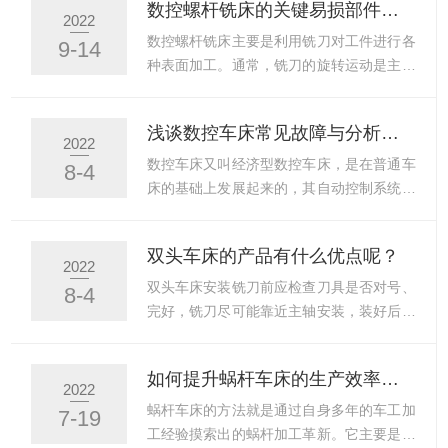
数控螺杆铣床的关键易损部件，你知道几个？
好、是否按规定加足润滑油、各操作手柄是
数控车床的效率。当切削速度提高10倍，进
2022
否正确、旋风铣、工件、夹具、刀具是否牢
给速度提高20倍，远远超越传统的切削区
数控螺杆铣床主要是利用铣刀对工件进行各
9-14
固、冷却液是否充足，然后开慢车空转3-5
后，切削机理发生了根本的变化。其结果
种表面加工。通常，铣刀的旋转运动是主要
分钟，检查各传动部件是...
是：单位功率的金属切除率提高了30%～
的运动，而工件及铣刀的运动是进给运动。
40%，切削力降低了30%，刀具的切削寿命
可加工平面、沟槽、各种曲面、齿轮等。铣
浅谈数控车床常见故障与分析处理，进来看看吧！
提高了70%，大幅度降低了留在工件上的切
床是用铣刀加工工件的一种机床。铣床除可
2022
削热，切削振动几乎消失；切削加工发生了
铣削平面、沟槽、轮齿、螺纹及花键轴外，
数控车床又叫经济型数控车床，是在普通车
8-4
本质性的飞跃。根据目前CNC数控车床的情
还可加工较复杂的型面，比刨床效率更高，
床的基础上发展起来的，其自动控制系统主
况来看，增加每...
广泛应用于机械制造及修理部门。一般由以
要由单片机构成，通过控制程序，控制机床
下几部分组成：1.床身：用于机床各部件的
的纵向及横向进给装置及换刀装置，自动完
双头车床的产品有什么优点呢？
安装及支承，是铣床的主体，内部有主传动
成零件的加工。所以，简易数控车床仍是机
2022
装置、齿轮箱、电器箱。床身安装在铣床底
电一体化设备，因而在出现故障时也要从机
双头车床安装铣刀前应检查刀具是否对号、
8-4
座上，底座为铣床底座，内部有冷却液等。
床的机械结构和电气控制两个方面综合分
完好，铣刀尽可能靠近主轴安装，装好后要
2.悬梁：安装于床身上...
析。1．程序运行后步进电机抖动不转这一
试车。安装工件应牢固。排屑机选用优质冷
现象一般是步进电机或其控制系统断相造成
轧钢板，高强度铝合金材料和排屑机生产，
如何提升蜗杆车床的生产效率呢？
的。有可能是步进电机本身故障也可能是其
是装备机床，机械等产品的新颖功能部件。
2022
驱动电路故障。首先检查步进电机的连接插
该产品目前已达到系列化，标准化，通用
蜗杆车床的方法就是通过自身多年的车工加
7-19
头是否接触良好，若接触良好，可将*的电
化，是国内外：冶金、矿山、港口、起重、
工经验摸索出的蜗杆加工革新。它主要是对