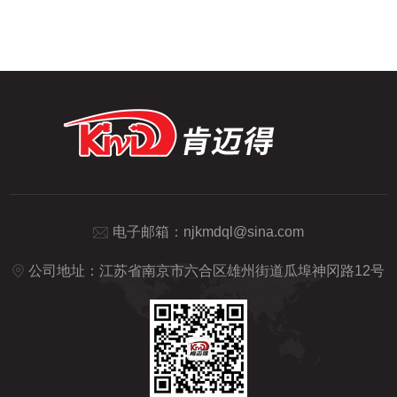
功能，并在复杂零件的批量生产中发挥了良
系统由进给电机和进给执行机构组成，按照
好的经济效果。蜗杆车床一般螺距较大，因
程序设定的进给速度实现刀...
其牙型特点，刀刃与工件接触面大，加工途
中极易因工件与刀具间铁屑的挤压造成刃具
损坏。车床的蜗杆一般螺距较大，因其牙型
特点。蜗杆是只具有一个或几个螺旋齿，并
且与蜗轮啮合而组成交错轴齿轮副的齿轮。
其分度曲面可以是圆柱面，...
电子邮箱：
njkmdql@sina.com
公司地址：江苏省南京市六合区雄州街道瓜埠神冈路12号