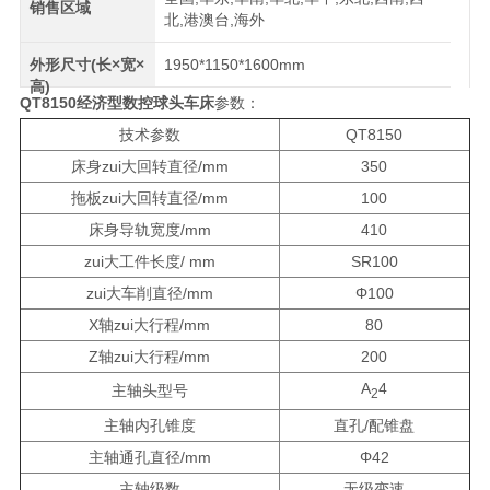
销售区域
北,港澳台,海外
外形尺寸(长×宽×
1950*1150*1600mm
高)
QT8150经济型数控球头车床
参数：
技术参数
QT8150
床身zui大回转直径/mm
350
拖板zui大回转直径/mm
100
床身导轨宽度/mm
410
zui大工件长度/ mm
SR100
zui大车削直径/mm
Φ100
X轴zui大行程/mm
80
Z轴zui大行程/mm
200
A
4
主轴头型号
2
主轴内孔锥度
直孔/配锥盘
主轴通孔直径/mm
Φ42
主轴级数
无级变速