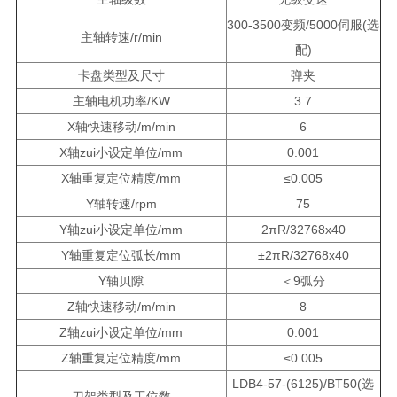
300-3500变频/5000伺服(选
主轴转速/r/min
配)
卡盘类型及尺寸
弹夹
主轴电机功率/KW
3.7
X轴快速移动/m/min
6
X轴zui小设定单位/mm
0.001
X轴重复定位精度/mm
≤0.005
Y轴转速/rpm
75
Y轴zui小设定单位/mm
2πR/32768x40
Y轴重复定位弧长/mm
±2πR/32768x40
Y轴贝隙
＜9弧分
Z轴快速移动/m/min
8
Z轴zui小设定单位/mm
0.001
Z轴重复定位精度/mm
≤0.005
LDB4-57-(6125)/BT50(选
刀架类型及工位数