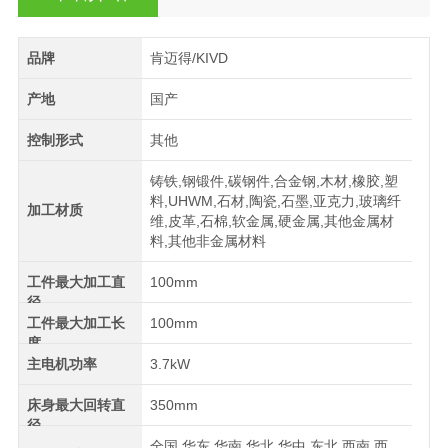
品牌
肯迈得/KIVD
产地
国产
控制形式
其他
铸铁,钢锻件,碳钢件,合金钢,木材,橡胶,塑
料,UHWM,石材,陶瓷,石墨,亚克力,玻璃纤
加工材质
维,皮革,石棉,软金属,硬金属,其他金属材
料,其他非金属材料
工件最大加工直
100mm
径
工件最大加工长
100mm
度
主电机功率
3.7kW
床身最大回转直
350mm
径
全国,华东,华南,华北,华中,东北,西南,西