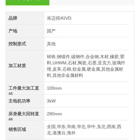
品牌
肯迈得/KIVD
产地
国产
控制形式
其他
铸铁,钢锻件,碳钢件,合金钢,木材,橡胶,塑
料,UHWM,石材,陶瓷,石墨,亚克力,玻璃纤
加工材质
维,皮革,石棉,软金属,硬金属,其他金属材
料,其他非金属材料
工件最大加工直
100mm
径
主电机功率
3kW
床身最大回转直
280mm
径
全国,华东,华南,华北,华中,东北,西南,西
销售区域
北,港澳台,海外