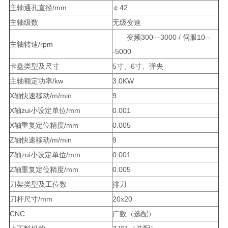
主轴通孔直径/mm
￠42
主轴级数
无级变速
变频300—3000 / 伺服10--
主轴转速/rpm
-5000
卡盘类型及尺寸
5寸、6寸、弹夹
主轴额定功率/kw
3.0KW
X轴快速移动/m/min
9
X轴zui小设定单位/mm
0.001
X轴重复定位精度/mm
0.005
Z轴快速移动/m/min
9
Z轴zui小设定单位/mm
0.001
Z轴重复定位精度/mm
0.005
刀架类型及工位数
排刀
刀杆尺寸/mm
20x20
CNC
广数（选配）