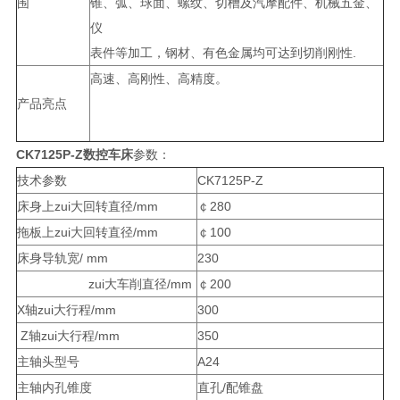
围
锥、弧、球面、螺纹、切槽及汽摩配件、机械五金、
仪
表件等加工，钢材、有色金属均可达到切削刚性.
高速、高刚性、高精度。
产品亮点
CK7125P-Z
数控车床
参数：
技术参数
CK7125P-Z
床身上zui大回转直径/mm
￠280
拖板上zui大回转直径/mm
￠100
床身导轨宽/ mm
230
zui大车削直径/mm
￠200
X轴zui大行程/mm
300
Z轴zui大行程/mm
350
主轴头型号
A24
主轴内孔锥度
直孔/配锥盘