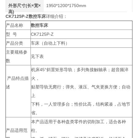
外形尺寸(长×宽×
1950*1200*1750mm
高)
CK7125P-Z
数控车床
详细介绍：
产品名称
数控车床
型 号
CK7125P-Z
产品分类
车床（自动上下料）
主要规格参
见下表
数
机床45°斜置矩形导轨；多列角接触轴承；超音频淬
产品特点描
火，
述
贴塑导轨无爬行；弹夹、液压、气夹更换方便；自动
上
下料，一人管理多台；性价比高，结构紧凑，占地节
省。
本产品适用于各种盘类零件的切削加工，适合各种
产品适用范
柱、