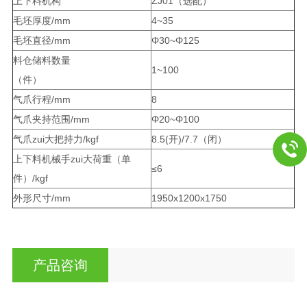
上下料机构
ZJ01（选配）
毛坯厚度/mm
4~35
毛坯直径/mm
Φ30~Φ125
料仓储料数量
1~100
（件）
气爪行程/mm
8
气爪夹持范围/mm
Φ20~Φ100
气爪zui大把持力/kgf
8.5(开)/7.7（闭）
上下料机械手zui大荷重（单
≤6
件）/kgf
外形尺寸/mm
1950x1200x1750
产品咨询